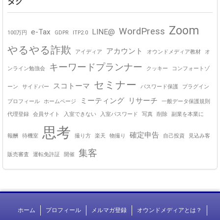
タグ
Zoom
WordPress
e-Tax
LINE@
100万円
GDPR
ITP2.0
やるやる詐欺
アカウント
アイディア
オウンドメディア教材
オ
キーワードプランナー
ンライン勉強会
クッキー
コンフォートゾ
セミナー
スコトーマ
ーン
サイドバー
パスワード保護
プラグイン
ミーティング
リサーチ
プロフィール
ホームページ
一般データ保護規則
代理登録
会員サイト
入室できない
入室パスワード
写真
削除
副業を本業に
思考
確定申告
報酬
待機室
撮り方
楽天
物撮り
自己投資
見込み客
集客
販売審査
運転免許証
開催
ホーム
プロフィール
メルマガ登録
オウンドメディアとは？