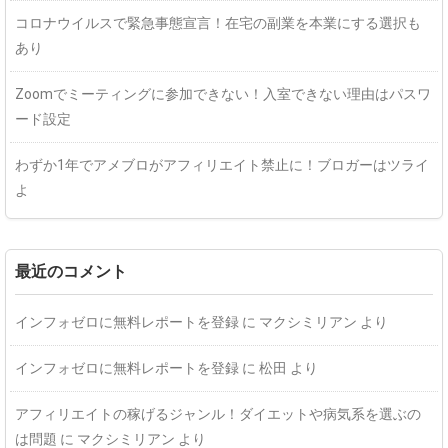
コロナウイルスで緊急事態宣言！在宅の副業を本業にする選択も
あり
Zoomでミーティングに参加できない！入室できない理由はパスワ
ード設定
わずか1年でアメブロがアフィリエイト禁止に！ブロガーはツライ
よ
最近のコメント
インフォゼロに無料レポートを登録
に
マクシミリアン
より
インフォゼロに無料レポートを登録
に
松田
より
アフィリエイトの稼げるジャンル！ダイエットや病気系を選ぶの
は問題
に
マクシミリアン
より