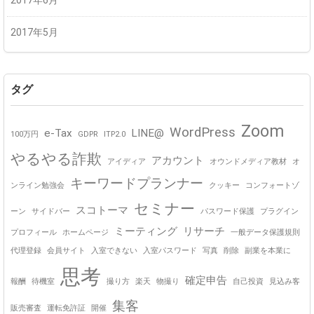
2017年6月
2017年5月
タグ
Zoom
WordPress
e-Tax
LINE@
100万円
GDPR
ITP2.0
やるやる詐欺
アカウント
アイディア
オウンドメディア教材
オ
キーワードプランナー
ンライン勉強会
クッキー
コンフォートゾ
セミナー
スコトーマ
ーン
サイドバー
パスワード保護
プラグイン
ミーティング
リサーチ
プロフィール
ホームページ
一般データ保護規則
代理登録
会員サイト
入室できない
入室パスワード
写真
削除
副業を本業に
思考
確定申告
報酬
待機室
撮り方
楽天
物撮り
自己投資
見込み客
集客
販売審査
運転免許証
開催