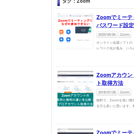
タグ：Zoom
Zoomでミー
パスワード設定
2020/04/06
Zoom
オンライン会議ソフトの
レワーク化が進み、いろん
Zoomアカウ
ト取得方法
2018/07/28
Zoom
無料で、Zoomを使い
る方も多いと思います。無
Zoomでミー