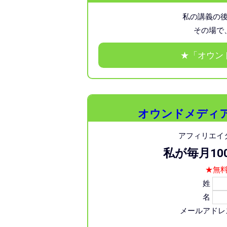
私の講義の
その場で
★「オウン
オウンドメディ
アフィリエイ
私が毎月1
★無
姓
名
メールアド