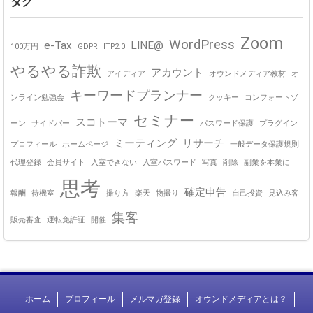
タグ
Zoom
WordPress
e-Tax
LINE@
100万円
GDPR
ITP2.0
やるやる詐欺
アカウント
アイディア
オウンドメディア教材
オ
キーワードプランナー
ンライン勉強会
クッキー
コンフォートゾ
セミナー
スコトーマ
ーン
サイドバー
パスワード保護
プラグイン
ミーティング
リサーチ
プロフィール
ホームページ
一般データ保護規則
代理登録
会員サイト
入室できない
入室パスワード
写真
削除
副業を本業に
思考
確定申告
報酬
待機室
撮り方
楽天
物撮り
自己投資
見込み客
集客
販売審査
運転免許証
開催
ホーム
プロフィール
メルマガ登録
オウンドメディアとは？