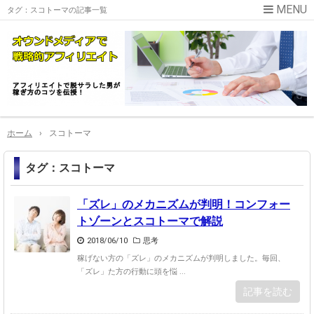
タグ：スコトーマの記事一覧
ホーム
›
スコトーマ
タグ：スコトーマ
「ズレ」のメカニズムが判明！コンフォー
トゾーンとスコトーマで解説
2018/06/10
思考
稼げない方の「ズレ」のメカニズムが判明しました。毎回、
「ズレ」た方の行動に頭を悩 ...
記事を読む