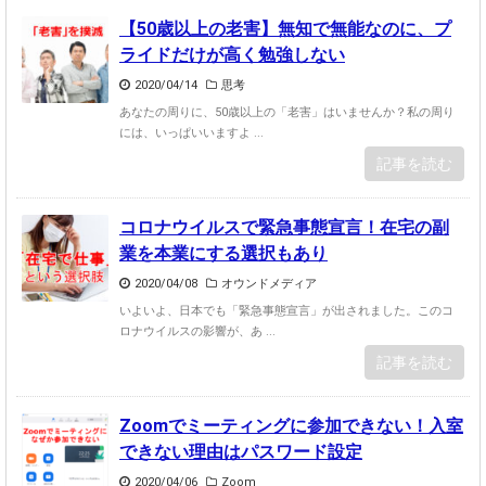
【50歳以上の老害】無知で無能なのに、プ
ライドだけが高く勉強しない
2020/04/14
思考
あなたの周りに、50歳以上の「老害」はいませんか？私の周り
には、いっぱいいますよ ...
記事を読む
コロナウイルスで緊急事態宣言！在宅の副
業を本業にする選択もあり
2020/04/08
オウンドメディア
いよいよ、日本でも「緊急事態宣言」が出されました。このコ
ロナウイルスの影響が、あ ...
記事を読む
Zoomでミーティングに参加できない！入室
できない理由はパスワード設定
2020/04/06
Zoom