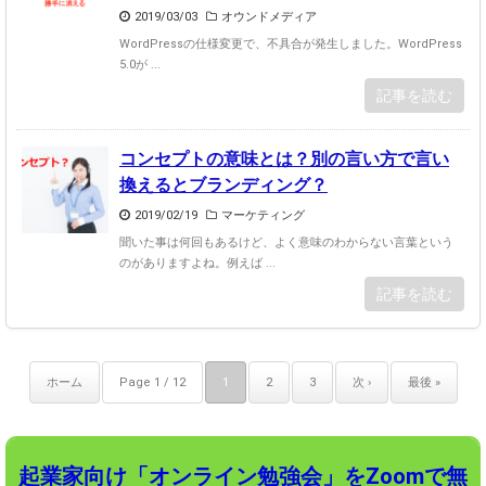
2019/03/03
オウンドメディア
WordPressの仕様変更で、不具合が発生しました。WordPress
5.0が ...
記事を読む
コンセプトの意味とは？別の言い方で言い
換えるとブランディング？
2019/02/19
マーケティング
聞いた事は何回もあるけど、よく意味のわからない言葉という
のがありますよね。例えば ...
記事を読む
ホーム
Page 1 / 12
1
2
3
次 ›
最後 »
起業家向け「オンライン勉強会」をZoomで無