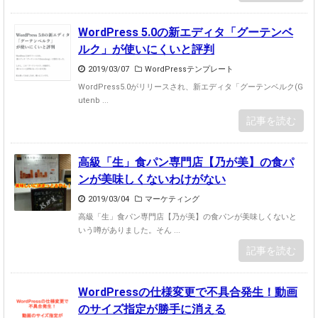
WordPress 5.0の新エディタ「グーテンベ
ルク」が使いにくいと評判
2019/03/07
WordPressテンプレート
WordPress5.0がリリースされ、新エディタ「グーテンベルク(G
utenb ...
記事を読む
高級「生」食パン専門店【乃が美】の食パ
ンが美味しくないわけがない
2019/03/04
マーケティング
高級「生」食パン専門店【乃が美】の食パンが美味しくないと
いう噂がありました。そん ...
記事を読む
WordPressの仕様変更で不具合発生！動画
のサイズ指定が勝手に消える