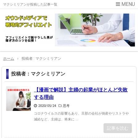
マクシミリアンが投稿した記事一覧
ホーム
›
投稿者 : マクシミリアン
投稿者：マクシミリアン
【漫画で解説】主婦の起業がほとんど失敗
する理由
2020/05/24
思考
コロナウイルスの影響もあり、旦那の会社が倒産やリストラや
減給など、主婦は、将来に ...
記事を読む