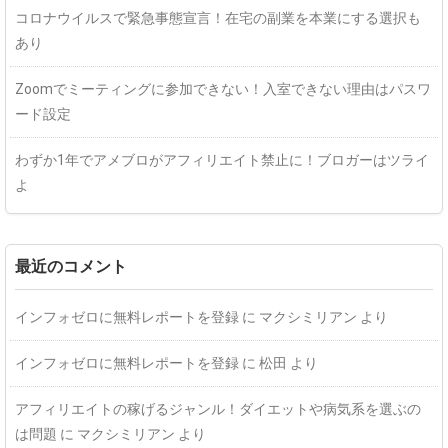
コロナウイルスで緊急事態宣言！在宅の副業を本業にする選択も
あり
Zoomでミーティングに参加できない！入室できない理由はパスワ
ード設定
わずか1年でアメブロがアフィリエイト禁止に！ブロガーはツライ
よ
最近のコメント
インフォゼロに無料レポートを登録
に
マクシミリアン
より
インフォゼロに無料レポートを登録
に
松田
より
アフィリエイトの稼げるジャンル！ダイエットや病気系を選ぶの
は問題
に
マクシミリアン
より