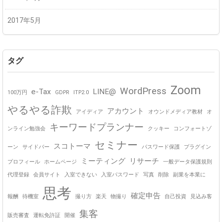
2017年5月
タグ
Zoom
WordPress
e-Tax
LINE@
100万円
GDPR
ITP2.0
やるやる詐欺
アカウント
アイディア
オウンドメディア教材
オ
キーワードプランナー
ンライン勉強会
クッキー
コンフォートゾ
セミナー
スコトーマ
ーン
サイドバー
パスワード保護
プラグイン
ミーティング
リサーチ
プロフィール
ホームページ
一般データ保護規則
代理登録
会員サイト
入室できない
入室パスワード
写真
削除
副業を本業に
思考
確定申告
報酬
待機室
撮り方
楽天
物撮り
自己投資
見込み客
集客
販売審査
運転免許証
開催