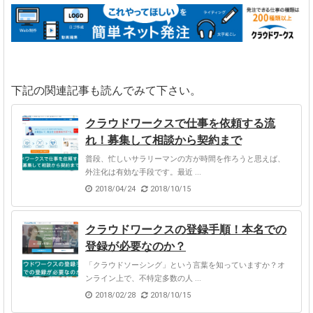
下記の関連記事も読んでみて下さい。
クラウドワークスで仕事を依頼する流
れ！募集して相談から契約まで
普段、忙しいサラリーマンの方が時間を作ろうと思えば、
外注化は有効な手段です。最近 ...
2018/04/24
2018/10/15
クラウドワークスの登録手順！本名での
登録が必要なのか？
「クラウドソーシング」という言葉を知っていますか？オ
ンライン上で、不特定多数の人 ...
2018/02/28
2018/10/15