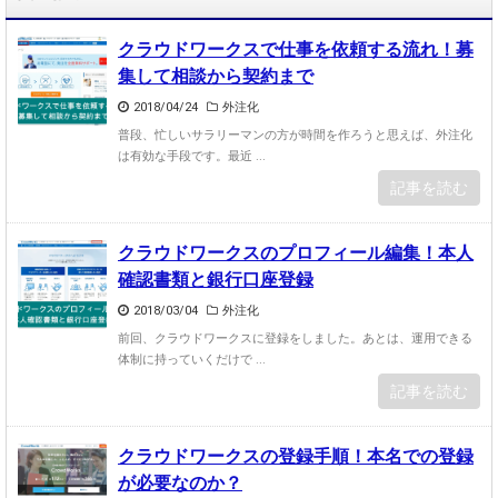
クラウドワークスで仕事を依頼する流れ！募
集して相談から契約まで
2018/04/24
外注化
普段、忙しいサラリーマンの方が時間を作ろうと思えば、外注化
は有効な手段です。最近 ...
記事を読む
クラウドワークスのプロフィール編集！本人
確認書類と銀行口座登録
2018/03/04
外注化
前回、クラウドワークスに登録をしました。あとは、運用できる
体制に持っていくだけで ...
記事を読む
クラウドワークスの登録手順！本名での登録
が必要なのか？